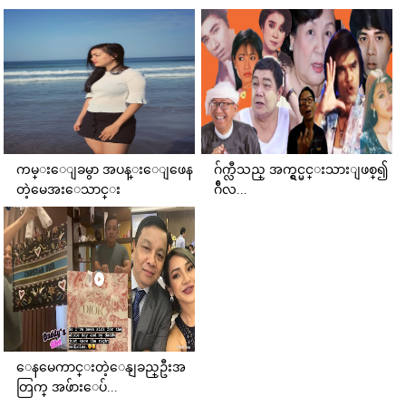
ကမ္းေျခမွာ အပန္းေျဖေန
ဂ်က္လီသည္ အက္ရွင္မင္းသားျဖစ္၍
တဲ့မေအးေသာင္း
ဂ်ီလ...
ေနမေကာင္းတဲ့ေနျခည္ဦးအ
တြက္ အဖ်ားေပ်...