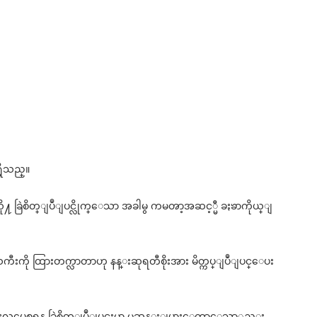
ိသည္။
့သို႔ ခြဲစိတ္ျပဳျပင္လိုက္ေသာ အခါမွ ကမၻာ့အဆင့္မီ ခႏၶာကိုယ္ျ
ႀကီးကို ထြားတက္လာတာဟု နန္းဆုရတီစိုးအား မိတ္ကပ္ျပဳျပင္ေပး
သားလွပေစရန္ ခြဲစိတ္ျပဳျပင္မႈမွာ မဆန္းျပားေတာ့ေသာ္လည္း