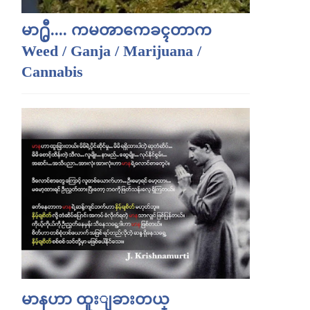
မာ႐ွီ.... ကမၻာကေခၚတာက
Weed / Ganja / Marijuana /
Cannabis
မာနဟာ ထူးျခားတယ္