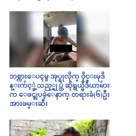
ဘစ္ကားေပၚမွ အုပ္စုလိုက္ ၀ိုင္းမုဒိ
န္းက်င့္ခဲ့သည့္ရုပ္သံ ဆိုရွယ္မီဒီယာမ်ား
က ေဖၚျပခဲ့ေနာက္ တရားခံ(၆)ဦး
အားဖမ္းဆီး