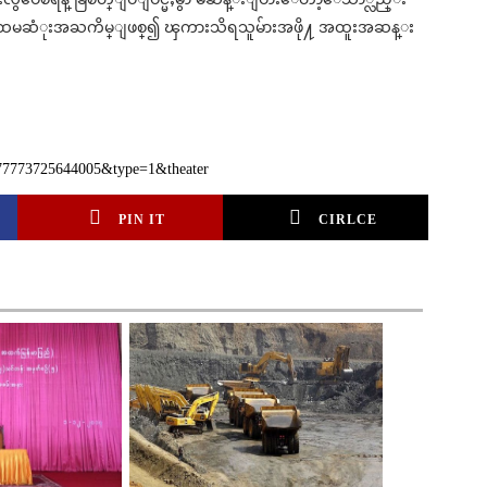
မွာမူ ပထမဆံုးအႀကိမ္ျဖစ္၍ ၾကားသိရသူမ်ားအဖို႔ အထူးအဆန္း
77773725644005&type=1&theater
PIN IT
CIRLCE