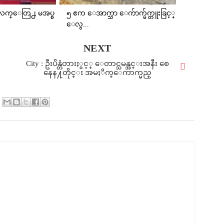
နဲ႔ လက္ေတြ႕ မအပ္စ
၅ ဧက ေအာက္သာ ေက်ာက္မ်က္တူးခြင့္
ေလွ...
NEXT
City : ဦးပိန္တံတားႏွင့္ ေတာင္သမန္အင္းအနီး စေ
နေန႔တိုင္း အမႈိက္ေကာက္မည္