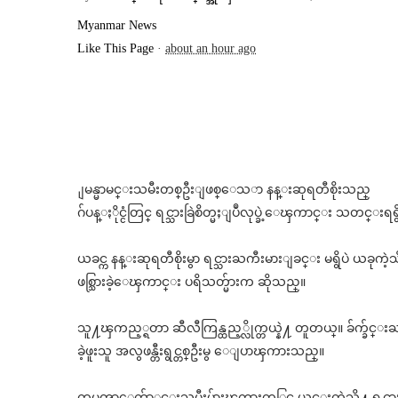
Myanmar News
Like This Page
·
about an hour ago
ျမန္မာမင္းသမီးတစ္ဦးျဖစ္ေသ
ာ နန္းဆုရတီစိုးသည္
ဂ်ပန္ႏိုင္ငံတြင္ ရင္သားခြဲစိတ္မႈျပဳလုပ္ခဲ့ေ
ၾကာင္း သတင္းရရွ
ယခင္က နန္းဆုရတီစိုးမွာ ရင္သားႀကီးမားျခင္း မရွိပဲ ယခုကဲ
ဖစ္သြားခဲ့ေၾကာင္
း ပရိသတ္မ်ားက ဆိုသည္။
သူ႔ၾကည့္ရတာ ဆီလီကြန္ထည့္လိုက္တယ္နဲ႔ တူတယ္။ ခ်က္ခ်င္း
ခဲ့ဖူးသူ အလွဖန္တီးရွင္တစ္ဦးမွ ေျပာၾကားသည္။
ကမၻာေက်ာ္မင္းသမီးမ်ားၾကားတ
ြင္ ယင္းကဲ့သို႔ ရင္