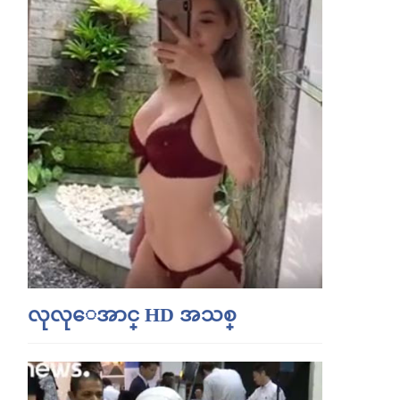
လုလုေအာင္ HD အသစ္