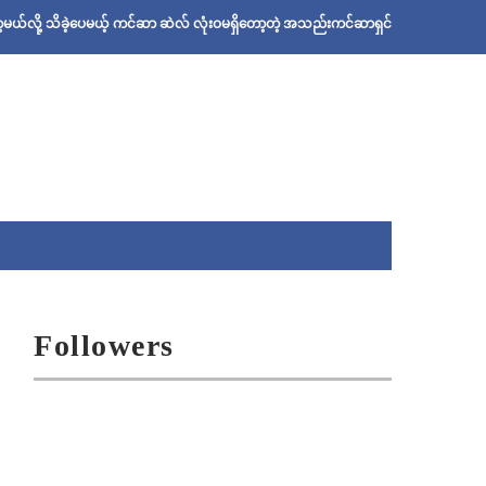
ဲ့ပေမယ့် ကင်ဆာ ဆဲလ် လုံးဝမရှိတော့တဲ့ အသည်းကင်ဆာရှင် ဦးစိုးသန်းရဲ့ ဆေးနည်း
Followers