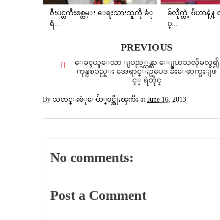
ဇီးပင္ႀကီးစစ္တမ္း ေရးသားသူကို ခံု
ခ်လိုက္တဲ့ ဗ်ဴဟာ
ရံ...
ပ္...
PREVIOUS
ေခၚယူေသာ ျပည့္တန္ဆာ ေျပာသလိုမလွ၍
ကုန္ပစၥည္း အေရာင္းဥပေဒ ခ်ဳိးေဖာက္မႈျဖ
င့္ ရဲတိုင္
By
သတင္းစံုေပ်ာ္၀င္အိုးၾကီး
at
June 16, 2013
No comments:
Post a Comment