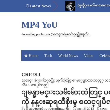
ိတ်
မန်ကျည်းချဉ် သိပ်နည်း
Latest News
လူတိုင္း မသိေသးေသာ “ေစ်း..အစ
MP4 YoU
the melting pot for you (သတင္းစံုေပ်ာ္၀င္အိုးၾကီး)
Home
Tech
World News
Video
Celebs
CREDIT
သတင္းစံုေပ်ာ္၀င္အိုးၾကီးတြင္ ေဖာ္ျပထားသည့္ သတင္း၊
သိေပးအပ္ပါသည္။
ျမန္မာမင္းသမီးမ်ားထဲတြင္ ပထ
ကို နန္းဆုရတီစိုးမွ စတင္ျပဳလ
By
သတင္းစံုေပ်ာ္၀င္အိုးၾကီး
June 16, 2013
news