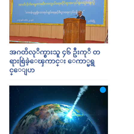
အဂတိလုိက္စားသူ ၄၆ ဦးကုိ တ
ရားစြဲခဲ့ေၾကာင္း ေကာ္မရွ
င္ေျပာ