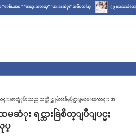
 ” “ဇာတ္..အလယ္” “ဖာ..အဆံုး” အဓိပၸါယ္
( ၃ )လသာခံတော့မယ်လို့ သိခ
ဓာတ္ပံုမ်ားသည္ သက္ဆိုင္သူမ်ား၏မူပိုင္သာျဖစ္ေၾကာင္း အ
မဆံုး ရင္သားခြဲစိတ္ျပဳျပင္မႈ
ုပ္