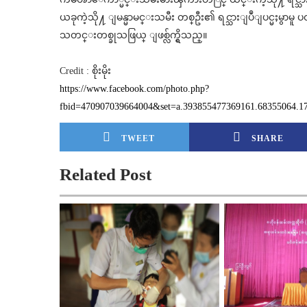
ယခုကဲ့သို႔ ျမန္မာမင္းသမီး တစ္ဦး၏ ရင္သားျပဳျပင္မႈ
သတင္းတစ္ခုသဖြယ္ ျဖစ္လ်က္ရွိသည္။
Credit : စိုးမိုး
https://www.facebook.com/photo.php?
fbid=470907039664004&set=a.393855477369161.68355064.1
TWEET
SHARE
Related Post