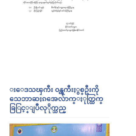
းေဒသၾကီး ၀န္ၾကီးႏွစ္ဦးကို
သေဘာဆႏၵအေလ်ာက္ႏုတ္ထြက္
ခြြင့္ျပဳလုိုက္သည္