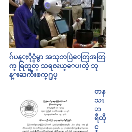
ဂ်ပန္ႏိုင္ငံမွာ အသုဘပြဲေတြအတြ
က္ ရြတ္ဖတ္ သရဇၩယ္ေပးတဲ့ ဘု
န္းႀကီးစက္႐ုပ္
တန
သၤ
ာ
ရီတို
င္