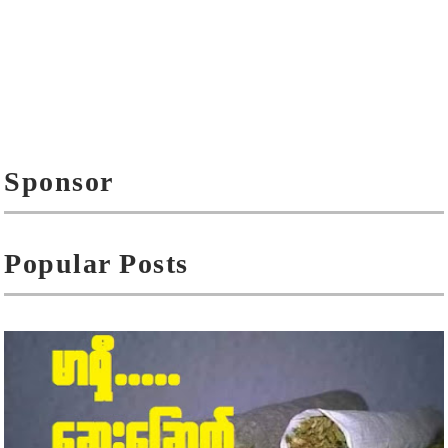
Sponsor
Popular Posts