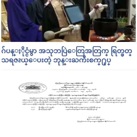
ဂ်ပန္ႏိုင္ငံမွာ အသုဘပြဲေတြအတြက္ ရြတ္ဖတ္
သရဇၩယ္ေပးတဲ့ ဘုန္းႀကီးစက္႐ုပ္