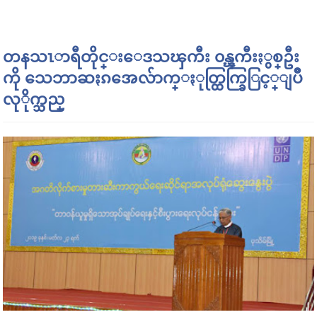
တနသၤာရီတိုင္းေဒသၾကီး ၀န္ၾကီးႏွစ္ဦး
ကို သေဘာဆႏၵအေလ်ာက္ႏုတ္ထြက္ခြြင့္ျပဳ
လုိုက္သည္