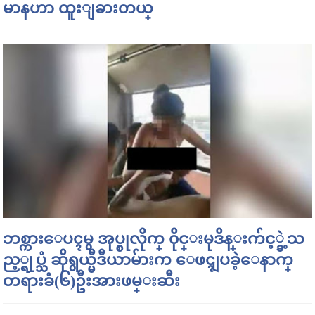
မာနဟာ ထူးျခားတယ္
ဘစ္ကားေပၚမွ အုပ္စုလိုက္ ၀ိုင္းမုဒိန္းက်င့္ခဲ့သ
ည့္ရုပ္သံ ဆိုရွယ္မီဒီယာမ်ားက ေဖၚျပခဲ့ေနာက္
တရားခံ(၆)ဦးအားဖမ္းဆီး