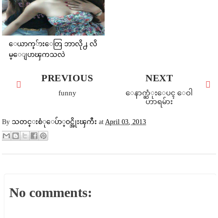
ေယာက္်ားေတြ ဘာလို႕ လိ
မ္ေျပာၾကသလဲ
PREVIOUS
NEXT
funny
ေနာက္ဆံုးေပၚ ေဝါ
ဟာရမ်ား
By
သတင္းစံုေပ်ာ္၀င္အိုးၾကီး
at
April 03, 2013
No comments: