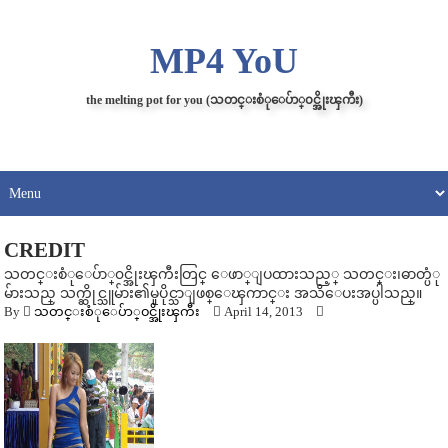
MP4 YoU
the melting pot for you (သတင္းစံုေပ်ာ္၀င္အိုးၾကီး)
CREDIT
သတင္းစံုေပ်ာ္၀င္အိုးၾကီးတြင္ ေဖာ္ျပထားသည့္ သတင္း၊ဓာတ္ပံု
မ်ားသည္ သက္ဆိုင္သူမ်ား၏မူပိုင္သာျဖစ္ေၾကာင္း အသိေပးအပ္ပါသည္။
By
သတင္းစံုေပ်ာ္၀င္အိုးၾကီး
April 14, 2013