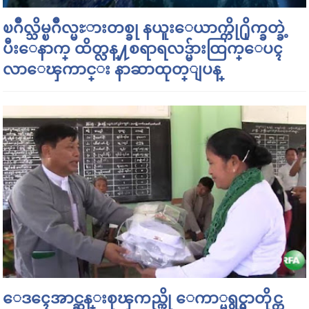
ၿဂိဳလ္သိမ္ၿဂိဳလ္မႊားတစ္ခု နယူးေယာက္ကို႐ိုက္ခတ္ခဲ့
ပီးေနာက္ ထိတ္လန္႔စရာရလဒ္မ်ားထြက္ေပၚ
လာေၾကာင္း နာဆာထုတ္ျပန္
ေဒၚေအာင္ဆန္းစုၾကည္ကို ေကာ္မရွင္မွာတိုင္တ