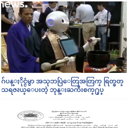
ဂ်ပန္ႏိုင္ငံမွာ အသုဘပြဲေတြအတြက္ ရြတ္ဖတ္
သရဇၩယ္ေပးတဲ့ ဘုန္းႀကီးစက္႐ုပ္