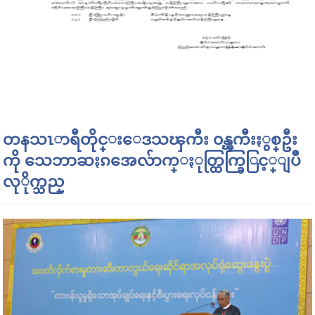
တနသၤာရီတိုင္းေဒသၾကီး ၀န္ၾကီးႏွစ္ဦး
ကို သေဘာဆႏၵအေလ်ာက္ႏုတ္ထြက္ခြြင့္ျပဳ
လုိုက္သည္