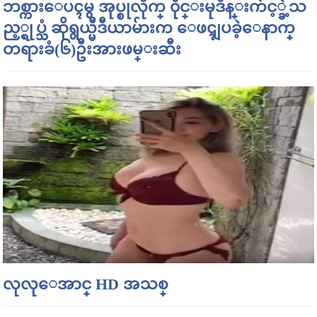
ဘစ္ကားေပၚမွ အုပ္စုလိုက္ ၀ိုင္းမုဒိန္းက်င့္ခဲ့သ
ည့္ရုပ္သံ ဆိုရွယ္မီဒီယာမ်ားက ေဖၚျပခဲ့ေနာက္
တရားခံ(၆)ဦးအားဖမ္းဆီး
လုလုေအာင္ HD အသစ္