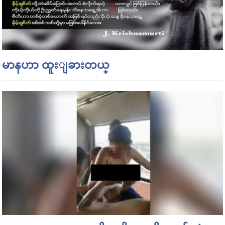
မာနဟာ ထူးျခားတယ္