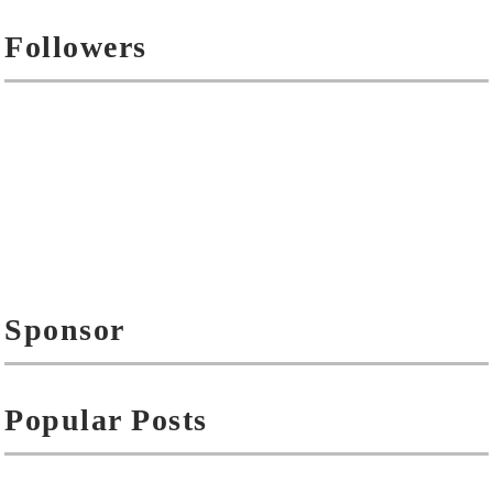
Followers
Sponsor
Popular Posts