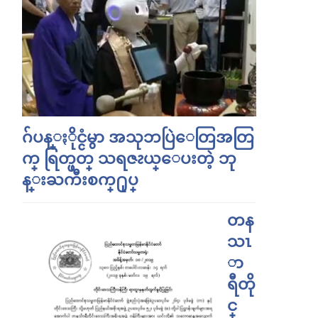
ဂ်ပန္ႏိုင္ငံမွာ အသုဘပြဲေတြအတြ
က္ ရြတ္ဖတ္ သရဇၩယ္ေပးတဲ့ ဘု
န္းႀကီးစက္႐ုပ္
တန
သၤ
ာ
ရီတို
င္