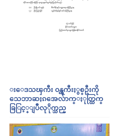
းေဒသၾကီး ၀န္ၾကီးႏွစ္ဦးကို
သေဘာဆႏၵအေလ်ာက္ႏုတ္ထြက္
ခြြင့္ျပဳလုိုက္သည္