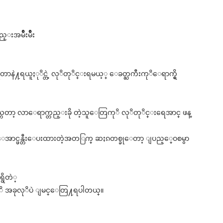
မ်ဳိးမ်ဳိး
ိတာနဲ႔ရယူႏုိင္တဲ့ လုိတုိင္းရမယ့္ ေခတ္ႀကီးကုိေရာက္ရွိ
ကေတာ့ လာေရာက္တည္းခို တဲ့သူေတြကုိ လုိတုိင္းရေအာင္ ဖန္
အာင္ဖန္တီးေပးထားတဲ့အတ
ြက္ ဆႏၵတစ္ခုေတာ့ ျပည့္ဝေစမွာ
ွိတဲ
့
ိ အခုလုိပဲ ျမင္ေတြ႔ရပါတယ္။