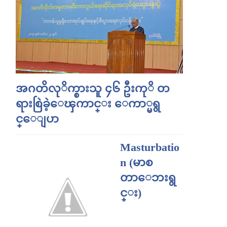
အဂတိလုိက္စားသူ ၄၆ ဦးကုိ တ
ရားစြဲခဲ့ေၾကာင္း ေကာ္မရွ
င္ေျပာ
Masturbatio
n (မာစ
တာေဘးရွ
င္း)