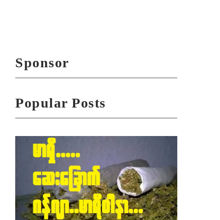
Sponsor
Popular Posts