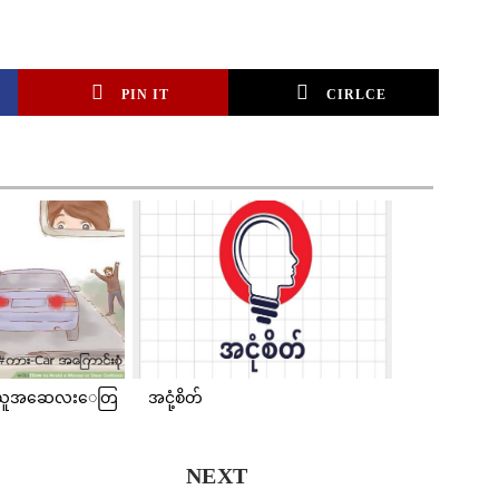
PIN IT
CIRLCE
အယူအဆေလးေတြ
အငုံ့စိတ်
NEXT