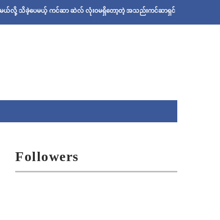
ဲ့ပေမယ့် ကင်ဆာ ဆဲလ် လုံးဝမရှိတော့တဲ့ အသည်းကင်ဆာရှင် ဦးစိုးသန်းရဲ့ ဆေးနည်း
Followers