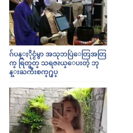
ဂ်ပန္ႏိုင္ငံမွာ အသုဘပြဲေတြအတြ
က္ ရြတ္ဖတ္ သရဇၩယ္ေပးတဲ့ ဘု
န္းႀကီးစက္႐ုပ္