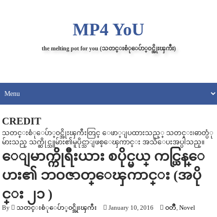
MP4 YoU
the melting pot for you (သတင္းစံုေပ်ာ္၀င္အိုးၾကီး)
CREDIT
သတင္းစံုေပ်ာ္၀င္အိုးၾကီးတြင္ ေဖာ္ျပထားသည့္ သတင္း၊ဓာတ္ပံု
မ်ားသည္ သက္ဆိုင္သူမ်ား၏မူပိုင္သာျဖစ္ေၾကာင္း အသိေပးအပ္ပါသည္။
ေျမာက္ကိုရီးယား စပိုင္မယ္ ကင္ယြန္ေ
ဟး၏ ဘဝဇာတ္ေၾကာင္း (အပို
င္း ၂၁ )
By
သတင္းစံုေပ်ာ္၀င္အိုးၾကီး
January 10, 2016
၀တၱဳ
,
Novel