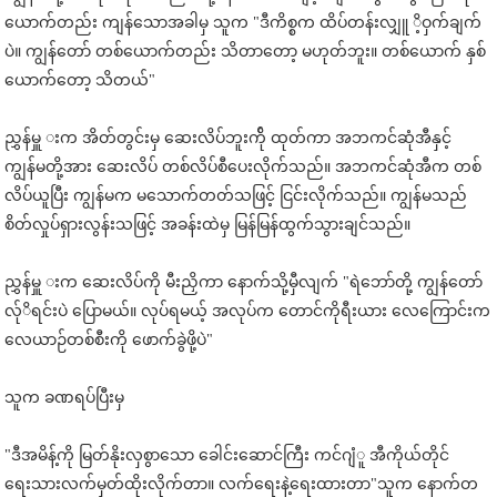
ယောက်တည်း ကျန်သောအခါမှ သူက "ဒီကိစ္စက ထိပ်တန်းလျှူ ိ့ဝှက်ချက်
ပဲ။ ကျွန်တော် တစ်ယောက်တည်း သိတာတော့ မဟုတ်ဘူး။ တစ်ယောက် နှစ်
ယောက်တော့ သိတယ်"
ညွှန်မှူ းက အိတ်တွင်းမှ ဆေးလိပ်ဘူးက်ို ထုတ်ကာ အဘကင်ဆုံအီနှင့်
ကျွန်မတို့အား ဆေးလိပ် တစ်လိပ်စီပေးလိုက်သည်။ အဘကင်ဆုံအီက တစ်
လိပ်ယူပြီး ကျွန်မက မသောက်တတ်သဖြင့် ငြင်းလိုက်သည်။ ကျွန်မသည်
စိတ်လှုပ်ရှားလွန်းသဖြင့် အခန်းထဲမှ မြန်မြန်ထွက်သွားချင်သည်။
ညွှန်မှူ းက ဆေးလိပ်ကို မီးညှိကာ နောက်သို့မှီလျက် "ရဲဘော်တို့ ကျွန်တော်
လ်ုိရင်းပဲ ပြောမယ်။ လုပ်ရမယ့် အလုပ်က တောင်ကိုရီးယား လေကြောင်းက
လေယာဉ်တစ်စီးကို ဖောက်ခွဲဖို့ပဲ"
သူက ခဏရပ်ပြီးမှ
"ဒီအမိန့်ကို မြတ်နိုးလှစွာသော ခေါင်းဆောင်ကြီး ကင်ဂျံူ အီကိုယ်တိုင်
ရေးသားလက်မှတ်ထိုးလိုက်တာ။ လက်ရေးနဲ့ရေးထားတာ"သူက နောက်တ