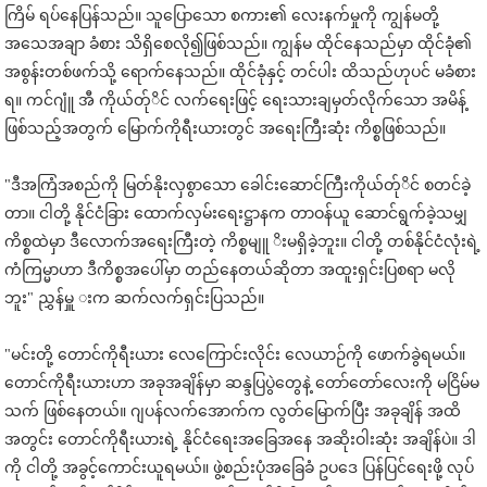
ကြိမ် ရပ်နေပြန်သည်။ သူပြောသော စကား၏ လေးနက်မှုကို ကျွန်မတို့
အသေအချာ ခံစား သိရှိစေလို၍ဖြစ်သည်။ ကျွန်မ ထိုင်နေသည်မှာ ထိုင်ခုံ၏
အစွန်းတစ်ဖက်သို့ ရောက်နေသည်။ ထိုင်ခုံနှင့် တင်ပါး ထိသည်ဟုပင် မခံစား
ရ။ ကင်ဂျူံ အီ ကိုယ်တ်ုိင် လက်ရေးဖြင့် ရေးသားချမှတ်လိုက်သော အမိန့်
ဖြစ်သည့်အတွက် မြောက်ကိုရီးယားတွင် အရေးကြီးဆုံး ကိစ္စဖြစ်သည်။
"ဒီအကြံအစည်ကို မြတ်နိုးလှစွာသော ခေါင်းဆောင်ကြီးကိုယ်တ်ုိင် စတင်ခဲ့
တာ။ ငါတို့ နိုင်ငံခြား ထောက်လှမ်းရေးဋ္ဌာနက တာဝန်ယူ ဆောင်ရွက်ခဲ့သမျှ
ကိစ္စထဲမှာ ဒီလောက်အရေးကြီးတဲ့ ကိစ္စမျူ ိးမရှိခဲ့ဘူး။ ငါတို့ တစ်နိုင်ငံလုံးရဲ့
ကံကြမ္မာဟာ ဒီကိစ္စအပေါ်မှာ တည်နေတယ်ဆိုတာ အထူးရှင်းပြစရာ မလို
ဘူး" ညွှန်မှူ းက ဆက်လက်ရှင်းပြသည်။
"မင်းတို့ တောင်ကိုရီးယား လေကြောင်းလိုင်း လေယာဉ်ကို ဖောက်ခွဲရမယ်။
တောင်ကိုရီးယားဟာ အခုအချိန်မှာ ဆန္ဒပြပွဲတွေနဲ့ တော်တော်လေးကို မငြိမ်မ
သက် ဖြစ်နေတယ်။ ဂျပန်လက်အောက်က လွတ်မြောက်ပြီး အခုချိန် အထိ
အတွင်း တောင်ကိုရီးယားရဲ့ နိုင်ငံရေးအခြေအနေ အဆိုးဝါးဆုံး အချိန်ပဲ။ ဒါ
ကို ငါတို့ အခွင့်ကောင်းယူရမယ်။ ဖွဲ့စည်းပုံအခြေခံ ဥပဒေ ပြန်ပြင်ရေးဖို့ လုပ်