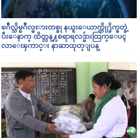
ၿဂိဳလ္သိမ္ၿဂိဳလ္မႊားတစ္ခု နယူးေယာက္ကို႐ိုက္ခတ္ခဲ့
ပီးေနာက္ ထိတ္လန္႔စရာရလဒ္မ်ားထြက္ေပၚ
လာေၾကာင္း နာဆာထုတ္ျပန္