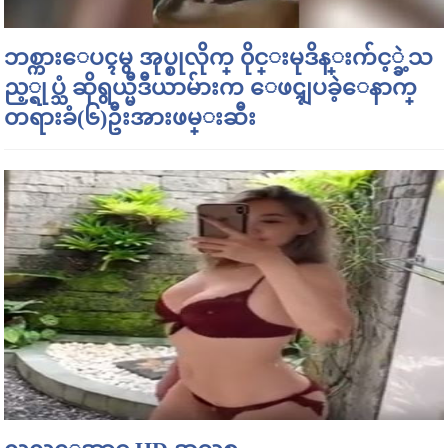
ဘစ္ကားေပၚမွ အုပ္စုလိုက္ ၀ိုင္းမုဒိန္းက်င့္ခဲ့သ
ည့္ရုပ္သံ ဆိုရွယ္မီဒီယာမ်ားက ေဖၚျပခဲ့ေနာက္
တရားခံ(၆)ဦးအားဖမ္းဆီး