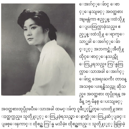
ေအးဂ်င့္ေခ်ာင္ ေစာ
င့္ေနသျဖင့္ အဝတ္အစား
အျမန္လဲကာ ဧည့္ခန္းထဲသို႔
ေျပးထြက္လာခဲ့သည္။ ဧ
ည့္ခန္းထဲသို႔ ေရာက္ေ
သာ္အခါ ေအးဂ်င့္ေခ်ာ
င္ႏွင့္ အဘကင္ဆံုအီတို႔
ထိုင္ေစာင့္ေနသည္ကို
ေတြ႕ရသည္။ ကြ်န္မထြ
က္လာေသာအခါ ေအးဂ်င့္
ေခ်ာင္က အေရးႀကီး တာဝန္
အသစ္ေပးရန္ရွိသည္ဟု ဆိုသ
ည္။ အဝတ္အစား ထုပ္ပိုးရန္ အ
ခ်ိန္ ၁၅ မိနစ္ ေပးသျဖင့္
အဝတ္အစားထုပ္ပိုးၿပီးေသာအခါ ထမင္းခ်က္ ဝူခ်ီႏွင့္ဆြတ္ေဟးတို႔အား
ႏႈတ္ဆက္သည္။ သူတို႔ႏွင့္ ေတြ႕ခဲ့ရသည္မွာ ေနာက္ဆံုးေတြ႕ဆံုျခင္း
ျဖစ္ေၾကာင္း ထိုစဥ္က ကြ်န္မ မသိခဲ့။ ထိုစဥ္ကတည္း သူတို႔ႏွင့္ ခြဲခြာခဲ့