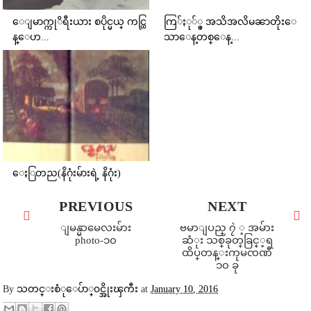
ေျမာက္ကုိရီးယား စပိုင္မယ္ ကင္ယြ
ကြ်ႏု်္ပ္ အသိအလိမၼာတိုးေ
န္ေဟ...
သာေန့တစ္ေန့...
ေႏြတည(နိဂုံးမ်ားရဲ့ နိဂုံး)
PREVIOUS
NEXT
ျမန္မာမေလးမ်ား
ဗမာျပည္ ၇ဲ ့ အမ်ား
photo-၁၀
ဆံုး သစ္‌ခုတ္‌ခြင္‌့ရ
ထိပ္‌တန္‌းကုမၸဏီ
၁၀ ခု
By
သတင္းစံုေပ်ာ္၀င္အိုးၾကီး
at
January 10, 2016