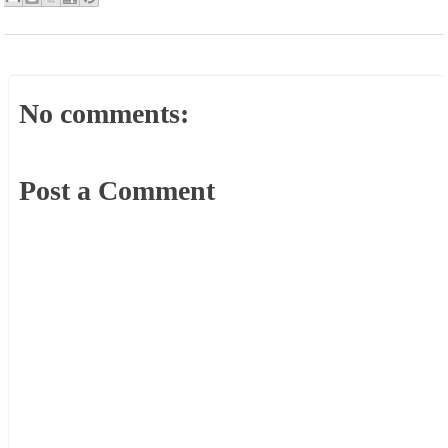
No comments:
Post a Comment