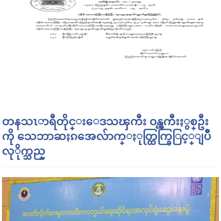
တနသၤာရီတိုင္းေဒသၾကီး ၀န္ၾကီးႏွစ္ဦး
ကို သေဘာဆႏၵအေလ်ာက္ႏုတ္ထြက္ခြြင့္ျပဳ
လုိုက္သည္