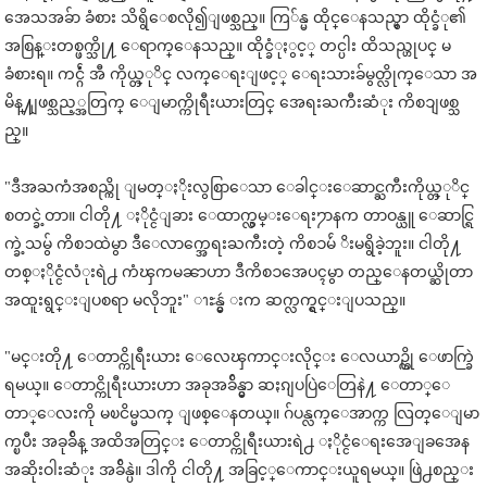
အေသအခ်ာ ခံစား သိရွိေစလို၍ျဖစ္သည္။ ကြ်န္မ ထိုင္ေနသည္မွာ ထိုင္ခံု၏
အစြန္းတစ္ဖက္သို႔ ေရာက္ေနသည္။ ထိုင္ခံုႏွင့္ တင္ပါး ထိသည္ဟုပင္ မ
ခံစားရ။ ကင္ဂ်ဴံ အီ ကိုယ္တ္ုိင္ လက္ေရးျဖင့္ ေရးသားခ်မွတ္လိုက္ေသာ အ
မိန္႔ျဖစ္သည့္အတြက္ ေျမာက္ကိုရီးယားတြင္ အေရးႀကီးဆံုး ကိစၥျဖစ္သ
ည္။
"ဒီအႀကံအစည္ကို ျမတ္ႏိုးလွစြာေသာ ေခါင္းေဆာင္ႀကီးကိုယ္တ္ုိင္
စတင္ခဲ့တာ။ ငါတို႔ ႏိုင္ငံျခား ေထာက္လွမ္းေရး႒ာနက တာဝန္ယူ ေဆာင္ရြ
က္ခဲ့သမွ် ကိစၥထဲမွာ ဒီေလာက္အေရးႀကီးတဲ့ ကိစၥမ်ဴ ိးမရွိခဲ့ဘူး။ ငါတို႔
တစ္ႏိုင္ငံလံုးရဲ႕ ကံၾကမၼာဟာ ဒီကိစၥအေပၚမွာ တည္ေနတယ္ဆိုတာ
အထူးရွင္းျပစရာ မလိုဘူး" ၫႊန္မွဴ းက ဆက္လက္ရွင္းျပသည္။
"မင္းတို႔ ေတာင္ကိုရီးယား ေလေၾကာင္းလိုင္း ေလယာဥ္ကို ေဖာက္ခြဲ
ရမယ္။ ေတာင္ကိုရီးယားဟာ အခုအခ်ိန္မွာ ဆႏၵျပပြဲေတြနဲ႔ ေတာ္ေ
တာ္ေလးကို မၿငိမ္မသက္ ျဖစ္ေနတယ္။ ဂ်ပန္လက္ေအာက္က လြတ္ေျမာ
က္ၿပီး အခုခ်ိန္ အထိအတြင္း ေတာင္ကိုရီးယားရဲ႕ ႏိုင္ငံေရးအေျခအေန
အဆိုးဝါးဆံုး အခ်ိန္ပဲ။ ဒါကို ငါတို႔ အခြင့္ေကာင္းယူရမယ္။ ဖြဲ႕စည္း