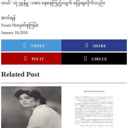
တယ်" ဟု ညွှန်မှူ းအား စေ့စေ့ကြည့်လျက် ပြောချလိုက်သည်။
ဆက်ရန်
Swam Htet‎မှတ်စုကြမ်း
January 10,2016
TWEET
SHARE
PIN IT
CIRLCE
Related Post