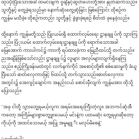
ထုပ်ပိုးပြီးသောအခါ ထမင်းချက် ဝူချီနှင့်ဆွတ်ဟေးတို့အား နှုတ်ဆက်သည်။
သူတို့နှင့် တွေ့ခဲ့ရသည်မှာ နောက်ဆုံးတွေ့ဆုံခြင်း ဖြစ်ကြောင်း ထိုစဉ်က
ကျွန်မ မသိခဲ့။ ထိုစဉ်ကတည်း သူတို့နှင့် ခွဲခွာခဲ့ရစဉ် စိတ်ထဲ ခုနေခဲ့သည်။
ထို့နောက် ကျွန်မတို့သည် ပြုံးယမ်းရှိ ထောက်လှမ်းရေး ဋ္ဌာနချူ ပ်ကို သွားကြ
သည်။ ပြံုးယမ်း ထောက်လှမ်းရေးဋ္ဌာနချူ ပ်ကို ရောက်သောအခါ
မြေအောက် ကားပါကင်၌ ကားကို ရပ်ထားခဲ့ကာ မြေညီထပ်သို့ တက်သည်။
ညအချိန်ဖြစ်သော်လည်း ဋ္ဌာနချူ ပ်၌ လူများ အလုပ်များလျက်ရှိနေကြ
သည်။ ဧည့်ကြိုခန်းမထဲတွင် လက်နက်ကိုင် အစောင့်တို့၏ စစ်ဆေးမှုကို ခံယူ
ပြီးသော် ဓာတ်လှေကားဖြင့် ၆ထပ်သို့ တက်သွားသည်။ဓာတ်လှေကား
အတွင်း၌ အေးဂျင့်ချောင်က အနည်းငယ် စောင်းမှီလျက် ကျွန်မအား ထိုသို့
ပြောသည်။
"အခု ငါတို့ သွားတွေ့ရမယ့်လူက အရမ်းအရေးကြီးတဲ့လူ။ အဘကင်ဆုံအီ
ကတော့ အကြိမ်များစွာတွေ့ဖူးပေမယ့် မင်းနဲ့က ပထမဆုံး တွေ့ရမှာဆိုတော့
ကိုယ့်ကို အထင်သေးမယ့် အပြု အမူမျူ ိး မလုပ်မိစေနဲ့"