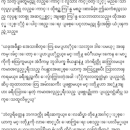
က္ သတ္ျဖတ္ရမည္ကို လည္ေကာင္း လူသား က်င့္ဝတ္ႏွင့္ မညီေသာ
လုပ္ရပ္ျဖစ္ကို လည္ေကာင္း ထိုစဥ္က ကြ်န္မ မစဥ္းစားမိခဲ့။ ဤႀကံစည္မႈသ
ည္ လုပ္ငန္းတစ္ခု အဆင့္တစ္ဆင့္ အျဖစ္သာ ကြ်န္မ သေဘာထားသည္။ ထိုအဆ
င့္မွ ႏွစ္ႏိုင္ငံ ေပါင္းစည္းေရး ျဖစ္ေပၚလာမည္ဟု ရိုးအစြာ ယံုၾက
ည္ခဲ့သည္။
"ယခုအခ်ိန္မွာ အေသးစိတ္ေတြ မေျပာႏိုင္ေသးဘူး။ ဒါေပမယ့္ အၾ
ကမ္းဖ်င္းေတာ့ ေျပာျပႏိုင္တယ္။ မင္းတို႔ ၿပံဳးယမ္းကေန ေမာ္စ
ကိုကို စထြက္ရမယ္။ အဲဒီကမွ ဘူဒါပက္စ္ ဗီယန္နာနဲ႔ ဘဲဂရိတ္ကို ဆက္သြားမယ္။
ကမာၻလွည့္ခရီးသည္ ဂ်ပန္သားအဖႏွစ္ေယာက္ အသြင္ယူၿပီး သြားလာၾ
ကရမယ္။ ခရီးရွည္ႀကီး ေလွ်ာက္သြားတဲ့အခါ ႏိုင္ငံကူးလတ္မွတ္ထဲမွာ ျပည္ဝင္တံ
ဆိပ္ ထုထားတာေတြ အမ်ားႀကီး ျဖစ္လာမယ္။ မင္းတို႔ဟာ အႏွံ႔အျ
ပား ခရီးသြားေနတဲ့ ကမာၻလွည့္ခရီးသည္ ျဖစ္တယ္ဆိုတာ ျပည္ဝင္တံဆိပ္က သ
က္ေသထူလိမ့္မယ္"
"ဘဲလ္ဂရိတ္ကေန ဘဂၢဒက္ကို ခရီးဆက္မယ္။ ေလဆိပ္မွာ တို႔ေအးဂ်င့္ႏွစ္ေ
ယာက္ မင္းတို႔ကို လာေစာင့္ၿပီး ေဖာက္ခြဲေရး ပစၥည္းေပးလိမ့္မယ္။
ဘဂၢဒက္က ေလယာဥ္တက္ခါနီးမွာ ဗံုးကို ထိုင္ခံုအေပၚ လက္ဆြဲအိတ္တင္တဲ့ အက