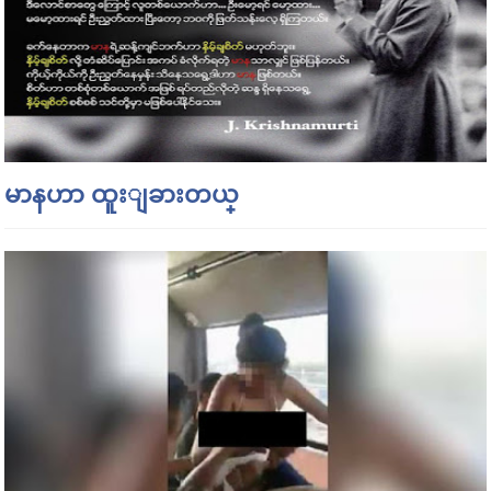
မာနဟာ ထူးျခားတယ္