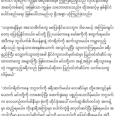
ကောင်း ထိုစဉ်က ကျွန်မ မစဉ်းစားမိခဲ့။ ဤကြံစည်မှုသည် လုပ်ငန်းတစ်ခု
အဆင့်တစ်ဆင့် အဖြစ်သာ ကျွန်မ သဘောထားသည်။ ထိုအဆင့်မှ နှစ်နိုင်ငံ
ပေါင်းစည်းရေး ဖြစ်ပေါ်လာမည်ဟု ရိုးအစွာ ယုံကြည်ခဲ့သည်။
"ယခုအချိန်မှာ အသေးစိတ်တွေ မပြောနိုင်သေးဘူး။ ဒါပေမယ့် အကြမ်းဖျင်း
တော့ ပြောပြနိုင်တယ်။ မင်းတို့ ပြံုးယမ်းကနေ မော်စကိုကို စထွက်ရမယ်။
အဲဒီကမှ ဘူဒါပက်စ် ဗီယန်နာနဲ့ ဘဲဂရိတ်ကို ဆက်သွားမယ်။ ကမ္ဘာလှည့်
ခရီးသည် ဂျပန်သားအဖနှစ်ယောက် အသွင်ယူပြီး သွားလာကြရမယ်။ ခရီး
ရှည်ကြီး လျှောက်သွားတဲ့အခါ နိုင်ငံကူးလတ်မှတ်ထဲမှာ ပြည်ဝင်တံဆိပ် ထု
ထားတာတွေ အများကြီး ဖြစ်လာမယ်။ မင်းတို့ဟာ အနှံ့အပြား ခရီးသွားနေ
တဲ့ ကမ္ဘာလှည့်ခရီးသည် ဖြစ်တယ်ဆိုတာ ပြည်ဝင်တံဆိပ်က သက်သေထူ
လိမ့်မယ်"
"ဘဲလ်ဂရိတ်ကနေ ဘဂ္ဂဒက်ကို ခရီးဆက်မယ်။ လေဆိပ်မှာ တို့အေးဂျင့်နှစ်
ယောက် မင်းတို့ကို လာစောင့်ပြီး ဖောက်ခွဲရေး ပစ္စည်းပေးလိမ့်မယ်။ ဘဂ္ဂဒက်
က လေယာဉ်တက်ခါနီးမှာ ဗုံးကို ထိုင်ခုံအပေါ် လက်ဆွဲအိတ်တင်တဲ့ အကန့်
မှာ ထည့်ရမယ်။ ကိုးနာရီအကြာမှာ ပေါက်ကွဲဖို့ ခလုတ်ဆင်ပြီး ဖြစ်ရမယ်။ အ
ဘူဒါဘီမှာ လေယာဉ်ဆိုက်ရင် မင်းတို့ လေယာဉ်ကို ပြောင်းစီးရမယ်။ အဲ့ဒီ