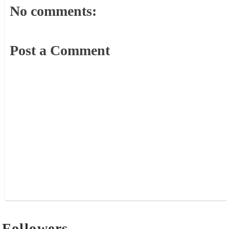
No comments:
Post a Comment
Followers