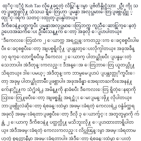
ထုိင္းႏိုင္ငံ Koh Tao လို႔ေခၚတဲ့ လိပ္ကြ်န္းမွာ ျဗိတိန္နိုင္ငံသား ၂ဦး ကိုု သ
တ္ျဖတ္သူလို႔ သံသယ ရွိေတြဟာ ျမန္မာ အလုပ္သမားေတြျဖစ္တယ္လိုု ့
ထုုိင္းရဲက သတင္းထုုတ္ျပန္ပါတယ္။
ဒီကိစၥနဲ႔ပတ္သက္ၿပီး ျမန္မာအလုပ္သမာေးတြဘက္က ကူညီေဆာင္ရြက္ေနတဲ့
ဥပေဒအႀကံေပး ဦးမ်ဳိးသန္႔က ေတာ့ အခုလို ေျပာပါတယ္။
“ဒီကေလးေတြထဲက ၂ ေယာက္က အရင္တုန္းကတည္းက ေခၚစစ္ၿပီးပါၿ
ပီ။ ေခၚစစ္ၿပီးေတာ့ အျပစ္မရွိလို႔ ျပန္လႊတ္ေပးလိုက္ပါတယ္။ အခုအခ်ိန္
၁၇ ရက္ေလာက္ရွိၿပီးမွ ဒီကေလး ၂ ေယာက္ ပါတယ္ဆိုၿပီး ျပန္ဖမ္းတဲ့
သေဘာပါ။ အဲဒီတုန္းကလည္း ဒီအန္ေအ ေတြဘာေတြ ယူတယ္လို႔
သိရတယ္။ ဒါေပမယ့္ အဲဒီတုန္းက ဘာမွမေျပာပဲ ျပန္လႊတ္လုိက္ၿပီးေ
တာ့ အခုမွ ပါတယ္ဆိုတာမ်ဳိးျဖစ္တာပါ။ အခုအခ်ိန္မွာ အေရးတႀကီးအေနနဲ႔
က်ေနာ္တို႔က သံ႐ုံးရဲ႕ အမိန္႔ကို နာခံၿပီး ဒီကေလးေတြ ရွိတဲ့ေနရာကို
သြားေတြ႔ၿပီးေတာ့ အျဖစ္မွန္ကို အရင္ဆံုး ေမးျမန္းဖို႔ လိုပါတယ္။
ဘာျဖစ္လိုလဲဆိုေတာ့ ရဲစခန္းထဲမွာ အဖမ္းခံရတဲ့ ကေလးရဲ႕ ၀န္ခံခ်က္အရ
အခုလို အဖမ္းခံရတာျဖစ္ၿပီးေတာ့ ဒီလို ၃ ေယာက္ခ်င္း အတူတူမွာကို က်
န္တဲ့ ၂ ေယာက္ ဒီကိစၥနဲ႔ ပတ္သက္လို႔ မသိဘူးလို႔ ေျပာထားတာရွိပါတ
ယ္။ အဲဒီအဖမ္းခံရတဲ့ ကေလးကလည္း လိပ္ကၽြန္းမွာ အဖမ္းခံရတာမ
ဟုတ္ပဲ စူရတ္ဌာနီမွာ အဖမ္းခံရတာပါ။ အဲဒီေတာ့ ရဲစခန္းထဲမွာ ေပးတဲ့