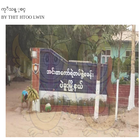
ကုိသန္ ့စင္
BY THIT HTOO LWIN