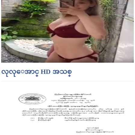
လုလုေအာင္ HD အသစ္