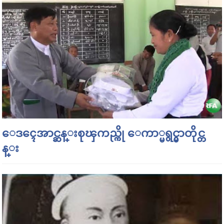
ေဒၚေအာင္ဆန္းစုၾကည္ကို ေကာ္မရွင္မွာတိုင္တ
န္း