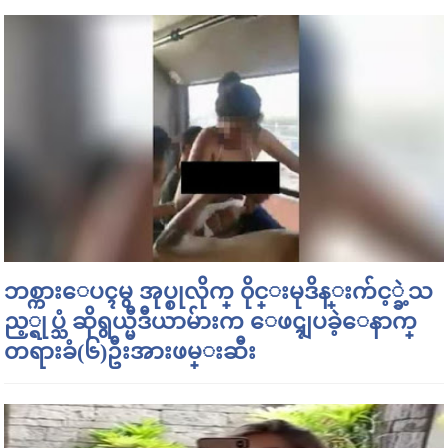
ဘစ္ကားေပၚမွ အုပ္စုလိုက္ ၀ိုင္းမုဒိန္းက်င့္ခဲ့သ
ည့္ရုပ္သံ ဆိုရွယ္မီဒီယာမ်ားက ေဖၚျပခဲ့ေနာက္
တရားခံ(၆)ဦးအားဖမ္းဆီး