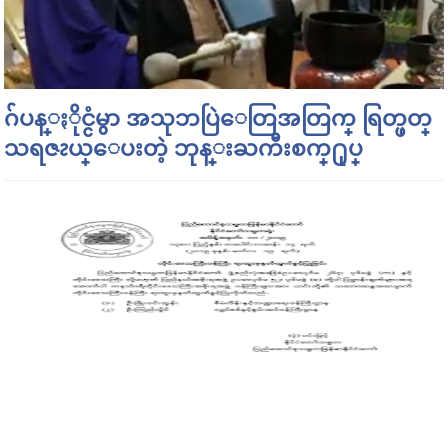
ဂ်ပန္ႏိုင္ငံမွာ အသုဘပြဲေတြအတြက္ ရြတ္ဖတ္
သရဇၩယ္ေပးတဲ့ ဘုန္းႀကီးစက္႐ုပ္