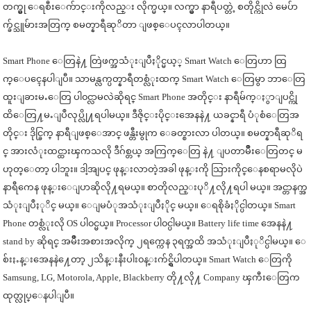
တက္မွု ေရစီးေက်ာင္းကိုလည္း လိုက္မယ္။ လက္မွာ နာရီပတ္တ
ဲ့ စတိုင္ကိုလဲ မေပ်ာ
က္ခ်င္သူမ်ားအတြက္ စမတ္နာရီဆုိတာ ျဖစ္ေပၚလာပါတယ္။
Smart Phone ေတြနဲ႔ တြဲဖက္အသံုးျပဳႏိုင္မယ့္ Smart Watch ေတြဟာ ထြ
က္ေပၚေနပါျပီ။ သာမန္လက္ပတ္နာရီတစ္လံုးထက္ Smart Watch ေတြမွာ ဘာေတြ
ထူးျခားမႉေတြ ပါ၀င္လာမလဲဆိုရင္ Smart Phone အတိုင္း နာရီမ်က္ႏွာျပင္ကို
ထိေတြ႔မႉျပဳလုပ္လို႔ရပါမယ္။
ဒီဇိုင္းပိုင္းအေနနဲ႔ ယခင္နာရီ ပံုစံေတြအ
တိုင္း ဒိုင္ခြက္ နာရီျဖစ္ေအာင္ ဖန္တီးမွုက ေခတ္စားလာ ပါတယ္။ စမတ္နာရီဆုိရ
င္ အားလံုးထင္ထားၾကသလို ဒီဂ်စ္တယ္ အကြက္ေတြ နဲ႔ ျပတာမ်ိဳးေတြတင္ မ
ဟုတ္ေတာ့ ပါဘူး။ ဒါ့အျပင္ ဖုန္းလာတဲ့အခါ ဖုန္းကို သြားကိုင္ေနစရာမလိုပဲ
နာရီကေန ဖုန္းေျပာဆိုလို႔ရမယ္။ စာတိုလည္းပုိ႔လို႔ရပါ မယ္။ အင္တာနက္အ
သံုးျပဳႏုိင္ မယ္။ ေျမပံုအသံုးျပဳႏိုင္ မယ္။ ေရစိုခံႏိုင္ပါတယ္။ Smart
Phone တစ္လံုးလို OS ပါ၀င္မယ္။ Processor ပါ၀င္ပါမယ္။ Battery life time အေနနဲ႔
stand by ဆိုရင္ အမ်ိဳးအစားအလိုက္ ၂ရက္ကေန ၃ရက္အထိ အသံုးျပဳႏုိင္ပါမယ္။ ေ
စ်းႏႉန္းအေနနဲ႔ေတာ့ ၂သိန္းနီးပါး၀န္းက်င္ရွိပါတ
ယ္။ Smart Watch ေတြကို
Samsung, LG, Motorola, Apple, Blackberry တို႔လို႔ Company ၾကီးေတြက
ထုတ္လုပ္ေနပါျပီ။