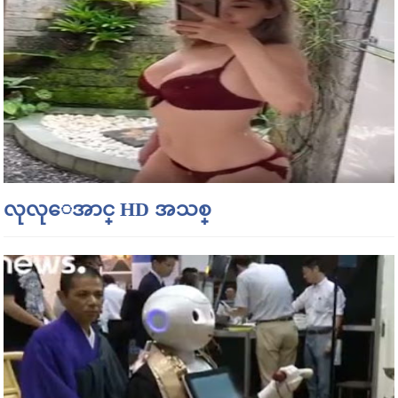
လုလုေအာင္ HD အသစ္