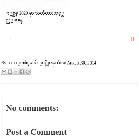
ႏွစ္သစ္ 2020 မွာ သတိထားသင့္သ
ည့္ စာရ...
By
သတင္းစံုေပ်ာ္၀င္အိုးၾကီး
at
August 30, 2014
No comments:
Post a Comment