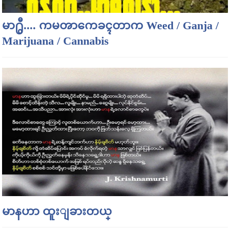
မာ႐ွီ.... ကမၻာကေခၚတာက Weed / Ganja /
Marijuana / Cannabis
မာနဟာ ထူးျခားတယ္