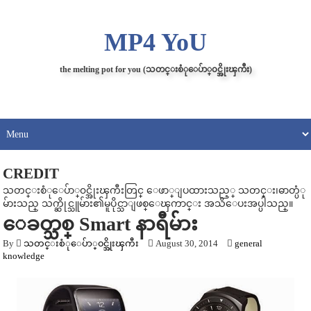
MP4 YoU
the melting pot for you (သတင္းစံုေပ်ာ္၀င္အိုးၾကီး)
CREDIT
သတင္းစံုေပ်ာ္၀င္အိုးၾကီးတြင္ ေဖာ္ျပထားသည့္ သတင္း၊ဓာတ္ပံု
မ်ားသည္ သက္ဆိုင္သူမ်ား၏မူပိုင္သာျဖစ္ေၾကာင္း အသိေပးအပ္ပါသည္။
ေခတ္သစ္ Smart နာရီမ်ား
By
သတင္းစံုေပ်ာ္၀င္အိုးၾကီး
August 30, 2014
general
knowledge