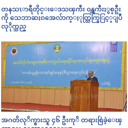
တနသၤာရီတိုင္းေဒသၾကီး ၀န္ၾကီးႏွစ္ဦး
ကို သေဘာဆႏၵအေလ်ာက္ႏုတ္ထြက္ခြြင့္ျပဳ
လုိုက္သည္
အဂတိလုိက္စားသူ ၄၆ ဦးကုိ တရားစြဲခဲ့ေၾ