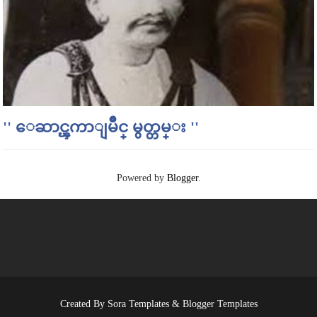
'' ေဆာင္ၾကာျမိဳင္ မွတ္တမ္း ''
Powered by
Blogger
.
Created By
Sora Templates
&
Blogger Templates