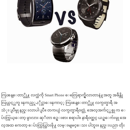
ကြၽန္ေတာ္တို႔ လက္ထဲကို Smart Phone ေတြေရာက္ရွိလာတာနဲ႔အတူ အခ်ိန္ကို
လြယ္လင့္တကူ ၾကည့္ရႉႏိုင္တာေၾကာင့္ ကြၽန္ေတာ္တို႔ လက္ပတ္နာရီ အ
သံုးျပဳမွု နည္းလာပါျပီ။ တကယ္ပဲ လက္ပတ္နာရီ၀တ္တဲ့ အေလ့အက်င့္တစ္ခု က ေ
ပ်ာက္ကြယ္ေတာ့ မွာလား ဆုိတာ စဥ္းစား စရာပါ။ နာရီ၀တ္ဆင္ ယဥ္ေက်းမွု အေ
လ့အထ ကေတာ့ ေပ်ာက္ကြယ္သြားဖို႔ လမ္းမျမင္ေသး ပါဘူး။ နည္းပညာ တိုး