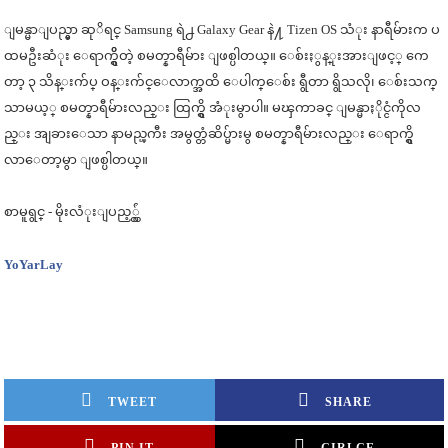
ျမန္မာျပည္မွာ ဆုိရင္ Samsung ရဲ႕ Galaxy Gear နဲ႔ Tizen OS သံုး နာရီမ်ားက ပ
ထမဦးဆံုး ေရာက္ရွိိတဲ့ စမတ္နာရီမ်ား ျဖစ္ပါတယ္။ ေစ်းႏွန္ုးအားျဖင့္ ကေ
တာ့ ၃ သိန္းက်ပ္ ဝန္းက်င္ေလာက္အထိ ေပါက္ေစ်း ရွီတာ ရွိသလို၊ ေစ်းသက္
သာမယ့္ စမတ္နာရီမ်ားလည္း ထြက္ရွိ အံုးမွာပါ။ မၾကာခင္ ျမန္မာႏိုင္ငံကိုလ
ည္း အျခားေသာ နာမည္ၾကီး အမွတ္တံဆိပ္မ်ားမွ စမတ္နာရီမ်ားလည္း ေရာက္ရွိ
လာေတာ့မွာ ျဖစ္ပါတယ္။
စာမူရွင္ - မိုးလံုးျပည့္လွ်ံ
YoYarLay
TWEET
SHARE