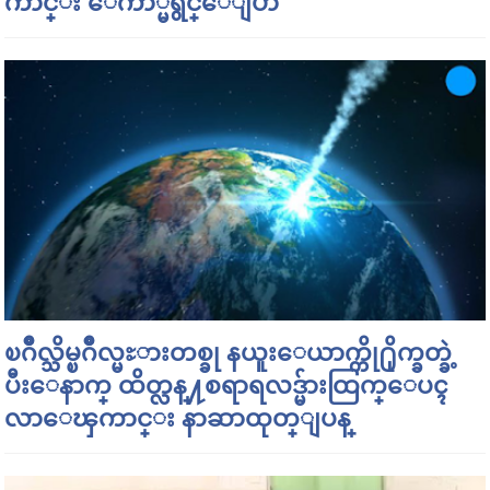
ကာင္း ေကာ္မရွင္ေျပာ
ၿဂိဳလ္သိမ္ၿဂိဳလ္မႊားတစ္ခု နယူးေယာက္ကို႐ိုက္ခတ္ခဲ့
ပီးေနာက္ ထိတ္လန္႔စရာရလဒ္မ်ားထြက္ေပၚ
လာေၾကာင္း နာဆာထုတ္ျပန္