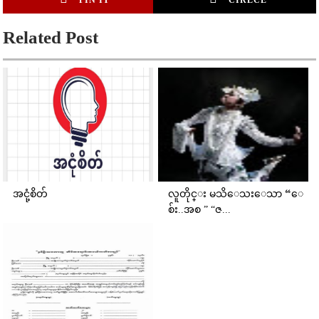
PIN IT
CIRLCE
Related Post
အငုံ့စိတ်
လူတိုင္း မသိေသးေသာ “ေ
စ်း..အစ ” “ဇ...